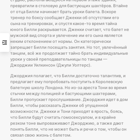
превратили в столовую для бастующих шахтёров. Втайне
от отца Билли начинает брать уроки балета. Вскоре
тренер по боксу сообщает Джекки об отсутствии его
сына на тренировках, и спустя какое-то время тайна
юного Билли раскрывается. Джекки считает, что балет не
мужской вид спорта и увлечение им его сына является
неким отклонением от нормы. Он категорически
запрещает Билли посещать занятия. Но тот, увлечённый
танцем, всё же продолжает тайно брать индивидуальные
уроки у своей преподавательницы по танцам —
Джорджии Уилкинсон (Джули Уолтерс).
Джорджия полагает, что Билли достаточно талантлив, и
предлагает ему попробовать поступить в Королевскую
балетную школу Лондона. Но из-за ареста Тони во время
стычки между полицией и бастующими шахтерами,
Билли пропускает прослушивание. Джорджия идет в дом
Билли, чтобы рассказать Джекки об упущенной
возможности. Джекки и Тони приходят в ярость, боясь,
что Билли будут считать гомосексуалом, и в крайне
резком тоне выпроваживают Джорджию, а также дают
понять Билли, что не может быть и речи о том, чтобы он
связал свою жизнь с балетом.