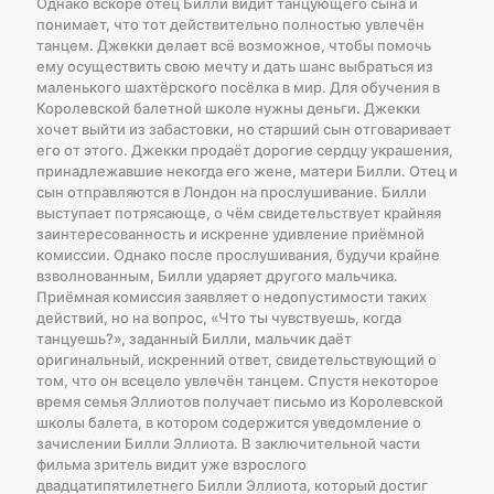
Однако вскоре отец Билли видит танцующего сына и
понимает, что тот действительно полностью увлечён
танцем. Джекки делает всё возможное, чтобы помочь
ему осуществить свою мечту и дать шанс выбраться из
маленького шахтёрского посёлка в мир. Для обучения в
Королевской балетной школе нужны деньги. Джекки
хочет выйти из забастовки, но старший сын отговаривает
его от этого. Джекки продаёт дорогие сердцу украшения,
принадлежавшие некогда его жене, матери Билли. Отец и
сын отправляются в Лондон на прослушивание. Билли
выступает потрясающе, о чём свидетельствует крайняя
заинтересованность и искренне удивление приёмной
комиссии. Однако после прослушивания, будучи крайне
взволнованным, Билли ударяет другого мальчика.
Приёмная комиссия заявляет о недопустимости таких
действий, но на вопрос, «Что ты чувствуешь, когда
танцуешь?», заданный Билли, мальчик даёт
оригинальный, искренний ответ, свидетельствующий о
том, что он всецело увлечён танцем. Спустя некоторое
время семья Эллиотов получает письмо из Королевской
школы балета, в котором содержится уведомление о
зачислении Билли Эллиота. В заключительной части
фильма зритель видит уже взрослого
двадцатипятилетнего Билли Эллиота, который достиг