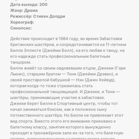
Дата выхода: 200
Жанр: Драма
Режиссёр: Стивен Долдри
Хореограф:
Синопсис:
Действие происходит в 1984 году, во время Забастовки
британских шахтёров, и сосредотачивается на 11-летнем
Билли Эллиоте (Джейми Белл), на его любви к танцу, на
его надежде стать профессиональным балетным
танцором.
Билли живёт со своим овдовевшим отцом, Джекки (Гэри
Льюис), старшим братом — Тони (Джейми Дрэвен), и
своей престарелой бабушкой — Нэн (Джин Хейвуд),
которая когда-то тоже стремилась стать
профессиональной танцовщицей. И Джекки, и Тони —
шахтёры, принимающие участие в забастовке.
Джекки берет Билли в Спортивный центр, чтобы тот
начал заниматься боксом, как и положено сыну
потомственного шахтёра. Но Билли не привлекает этот
вид спорта. Вместо этого его внимание приковано к
балетному классу, занятия которого вынужденно
проходят в тренажёрном зале из-за того, что балетную
студию, располагающуюся на первом этаже здания,