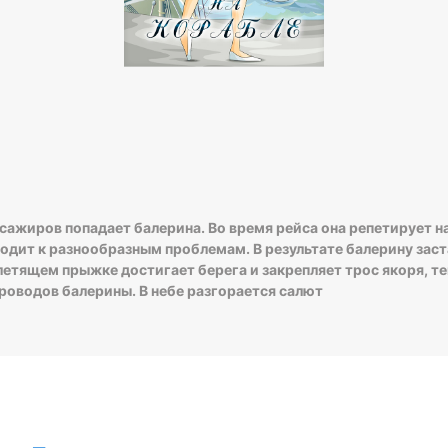
сажиров попадает балерина. Во время рейса она репетирует н
водит к разнообразным проблемам. В результате балерину зас
 летящем прыжке достигает берега и закрепляет трос якоря, те
роводов балерины. В небе разгорается салют