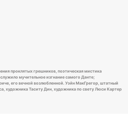
чения проклятых грешников, поэтическая мистика
служило мучительное изгнание самого Данте;
риче, его вечной возлюбленной. Уэйн МакГрегор, штатный
, художника Таситу Дин, художника по свету Люси Картер