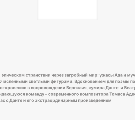
 эпическом странствии через загробный мир: ужасы Ада и му
есчисленными светлыми фигурами. Вдохновением для поэмы по
откровению в сопровождении Вергилия, кумира Данте, и Беат
ыдающуюся команду – современного композитора Томаса Адеса
нас с Данте и его экстраординарным произведением