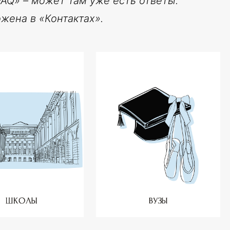
«FAQ» – может там уже есть ответы.
жена в «Контактах».